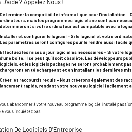
 D’aide ? Appelez Nous !
Déterminer la compatibilité informatique pour l’installation – 
ordinateurs, mais les programmes logiciels ne sont pas néces
détermineront si votre ordinateur est compatible avec le logic
Installer et configurer le logiciel – Si le logiciel et votre ordi
Les paramètres seront configurés pour le rendre aussi facile que
Effectuez les mises à jour logicielles nécessaires – Si votre lo
d’une boîte, il se peut qu’il soit obsolète. Les développeurs pu
logiciels, et les logiciels packagés ne seront probablement pas 
chargeront en téléchargeant et en installant les dernières mise
Créer les raccourcis requis – Nous créerons également des racc
lancement rapide, rendant votre nouveau logiciel facilement a
 vous abandonner à votre nouveau programme logiciel installé pass
. Ne vous inquiétez pas.
lation De Logiciels D’Entreprise