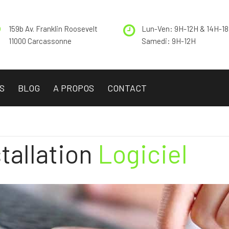
159b Av. Franklin Roosevelt
Lun-Ven: 9H-12H & 14H-1
11000 Carcassonne
Samedi: 9H-12H
S
BLOG
A PROPOS
CONTACT
stallation
Logiciel