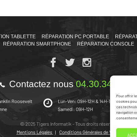
ION TABLETTE
RÉPARATION PC PORTABLE
RÉPARAT
RÉPARATION SMARTPHONE
RÉPARATION CONSOLE
Contactez nous
04.30.34.43.6
Pour offrir 
anklin Roosevelt
Lun-Ven: 09H-12H & 14H-18H
cookies pour
ces technol
onne
Samedi: 09H-12H
navigation ou
consentement
© 2025 Tigers Informatik - Tous droits réservés
Mentions Légales
Conditions Générales de Vente
ACC