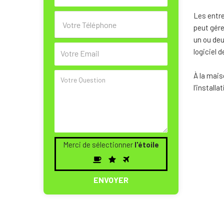
Les entre
peut gére
un ou deu
logiciel 
À la mais
l’installa
Merci de sélectionner
l'étoile
Merci
1
2
3
de
sélectionner
l'étoile