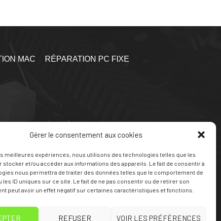
ION MAC
RÉPARATION PC FIXE
6
Gérer le consentement aux cookies
les meilleures expériences, nous utilisons des technologies telles que les
contact@tigers-informatik.fr
 stocker et/ou accéder aux informations des appareils. Le fait de consentir à
ogies nous permettra de traiter des données telles que le comportement de
 les ID uniques sur ce site. Le fait de ne pas consentir ou de retirer son
 peut avoir un effet négatif sur certaines caractéristiques et fonctions.
EPTER
REFUSER
VOIR LES PRÉFÉRENCES