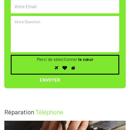
Merci de sélectionner
le cœur
Merci
1
2
3
de
sélectionner
le
cœur
Réparation
Téléphone