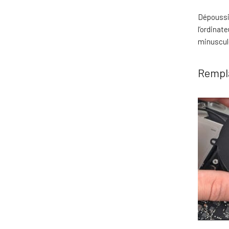
Dépoussié
l’ordinat
minuscule
Rempla