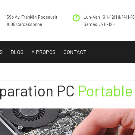
159b Av. Franklin Roosevelt
Lun-Ven: 9H-12H & 14H-1
11000 Carcassonne
Samedi: 9H-12H
S
BLOG
A PROPOS
CONTACT
paration PC
Portable