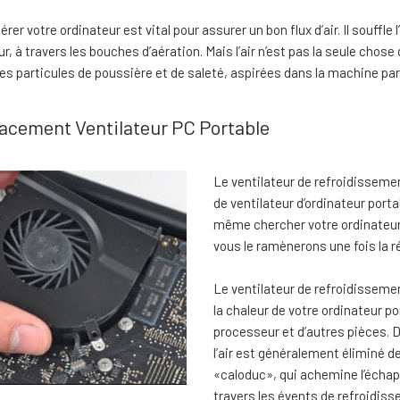
rer votre ordinateur est vital pour assurer un bon flux d’air. Il souffle 
eur, à travers les bouches d’aération. Mais l’air n’est pas la seule chos
s particules de poussière et de saleté, aspirées dans la machine par l
cement Ventilateur PC Portable
Le ventilateur de refroidisseme
de ventilateur d’ordinateur porta
même chercher votre ordinateur p
vous le ramènerons une fois la r
Le ventilateur de refroidisseme
la chaleur de votre ordinateur por
processeur et d’autres pièces. 
l’air est généralement éliminé d
«caloduc», qui achemine l’échapp
travers les évents de refroidis