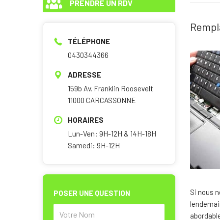
PRENDRE UN RDV
Rempla
TÉLÉPHONE
0430344366
ADRESSE
159b Av. Franklin Roosevelt
11000 CARCASSONNE
HORAIRES
Lun-Ven: 9H-12H & 14H-18H
Samedi: 9H-12H
Si nous n
POSER UNE QUESTION
lendemain
abordable