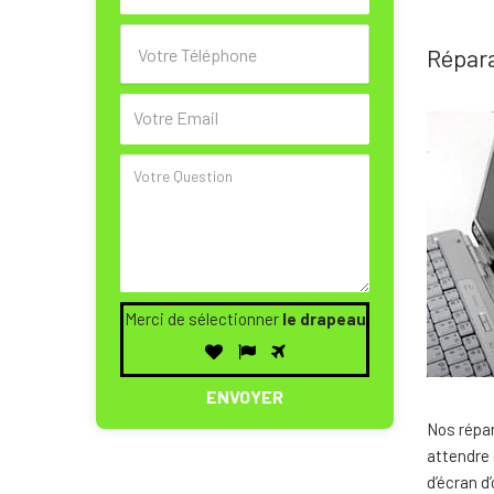
Répara
Merci de sélectionner
le drapeau
Merci
1
2
3
de
sélectionner
le
Nos répar
drapeau
attendre 
d’écran d