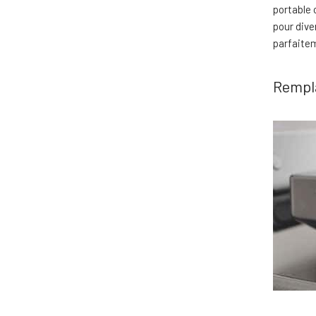
portable 
pour dive
parfaite
Rempla