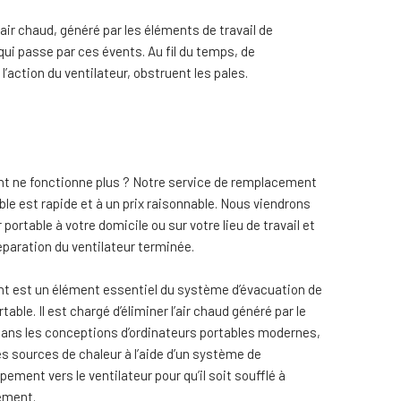
l’air chaud, généré par les éléments de travail de
e qui passe par ces évents. Au fil du temps, de
’action du ventilateur, obstruent les pales.
nt ne fonctionne plus ? Notre service de remplacement
ble est rapide et à un prix raisonnable. Nous viendrons
ortable à votre domicile ou sur votre lieu de travail et
éparation du ventilateur terminée.
nt est un élément essentiel du système d’évacuation de
table. Il est chargé d’éliminer l’air chaud généré par le
Dans les conceptions d’ordinateurs portables modernes,
es sources de chaleur à l’aide d’un système de
ement vers le ventilateur pour qu’il soit soufflé à
sement.