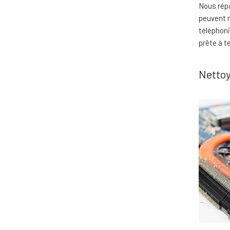
Nous répa
peuvent m
téléphoni
prête à t
Nettoy