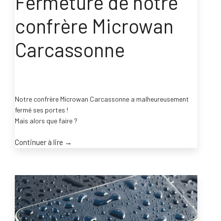
Fermeture de notre
confrère Microwan
Carcassonne
Notre confrère Microwan Carcassonne a malheureusement
fermé ses portes !
Mais alors que faire ?
“Fermeture
Continuer à lire
→
de
notre
confrère
Microwan
Carcassonne”