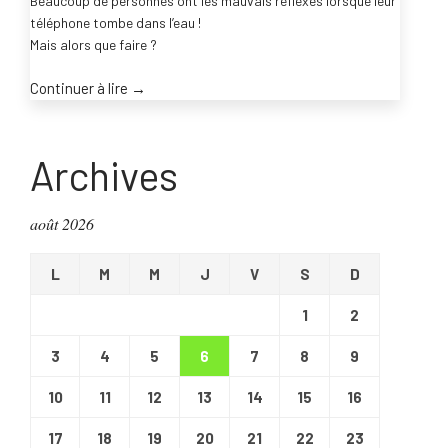
Beaucoup de personnes ont les mauvais réflexes lorsque leur
téléphone tombe dans l’eau !
Mais alors que faire ?
“Votre
Continuer à lire
→
téléphone
est
tombé
Archives
dans
l’eau
août 2026
!
Que
L
M
M
J
V
S
D
faire
?”
1
2
3
4
5
6
7
8
9
10
11
12
13
14
15
16
17
18
19
20
21
22
23