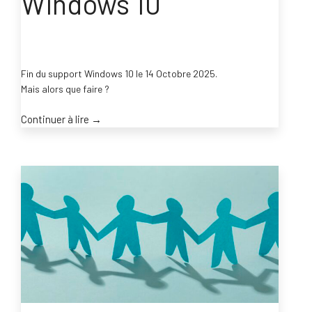
Windows 10
Fin du support Windows 10 le 14 Octobre 2025.
Mais alors que faire ?
“Fin
Continuer à lire
→
du
support
Windows
10”