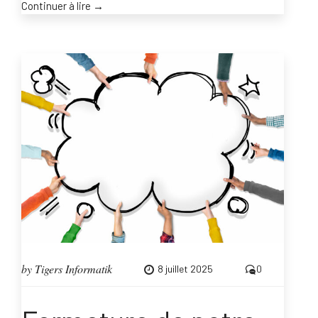
“Fermeture
Continuer à lire
→
de
notre
confrère
Lacoste
Majuscule
Carcassonne”
by
Tigers Informatik
8 juillet 2025
0